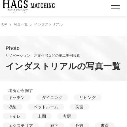
TOP
写真一覧
インダストリアル
Photo
リノベーション、注文住宅などの施工事例写真
インダストリアルの写真一覧
場所から探す
キッチン
ダイニング
リビング
収納
ベッドルーム
洗面
トイレ
土間
玄関
エクステリア
廊下
外観
書斎