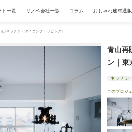
クト一覧
リノベ会社一覧
コラム
おしゃれ建材通
京 [キッチン・ダイニング・リビング]
青山再
ン｜東
キッチン
このプロジ