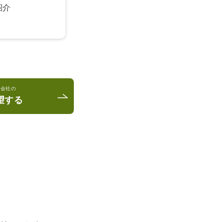
紹介
ベ会社の
望する