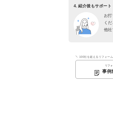
4. 紹介後もサポート
お打
くだ
他社
100社を超えるリフォー
リフォ
事例