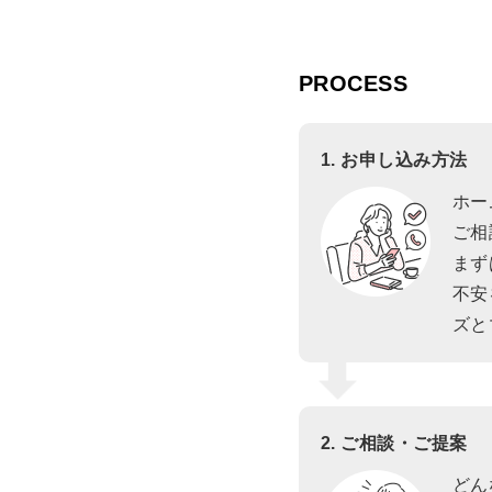
PROCESS
1. お申し込み方法
ホー
ご相
まず
不安
ズと
2. ご相談・ご提案
どん