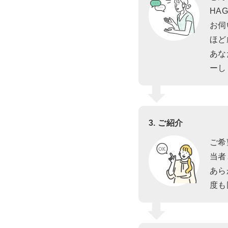
HA
お伺
ほど
あな
ーし
3. ご紹介
ご希
当者
あら
度も