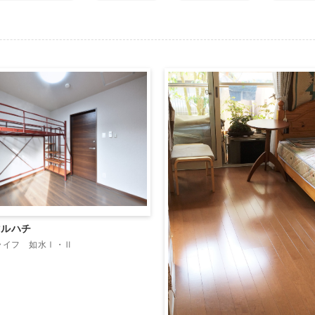
マルハチ
ライフ 如水Ⅰ・Ⅱ