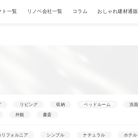
クト一覧
リノベ会社一覧
コラム
おしゃれ建材通
グ
リビング
収納
ベッドルーム
洗
外観
書斎
カリフォルニア
シンプル
ナチュラル
ホテル