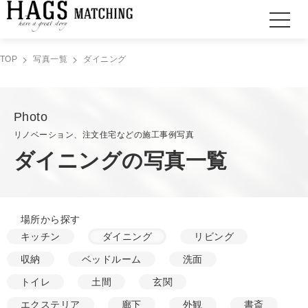
TOP
写真一覧
ダイニング
Photo
リノベーション、注文住宅などの施工事例写真
ダイニングの写真一覧
場所から探す
キッチン
ダイニング
リビング
収納
ベッドルーム
洗面
トイレ
土間
玄関
エクステリア
廊下
外観
書斎