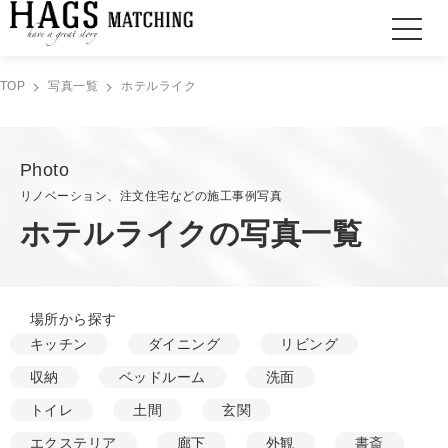
TOP
写真一覧
ホテルライク
Photo
リノベーション、注文住宅などの施工事例写真
ホテルライクの写真一覧
場所から探す
キッチン
ダイニング
リビング
収納
ベッドルーム
洗面
トイレ
土間
玄関
エクステリア
廊下
外観
書斎