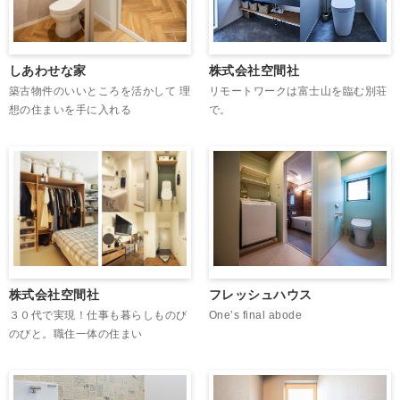
しあわせな家
株式会社空間社
築古物件のいいところを活かして 理
リモートワークは富士山を臨む別荘
想の住まいを手に入れる
で。
フレッシュハウス
株式会社空間社
One’s final abode
３０代で実現！仕事も暮らしものび
のびと。職住一体の住まい