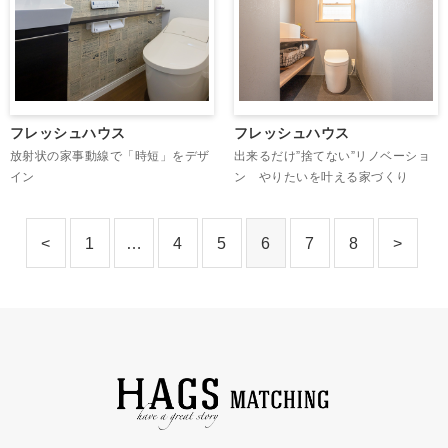
フレッシュハウス
フレッシュハウス
出来るだけ”捨てない”リノベーショ
放射状の家事動線で「時短」をデザ
ン やりたいを叶える家づくり
イン
<
1
…
4
5
6
7
8
>