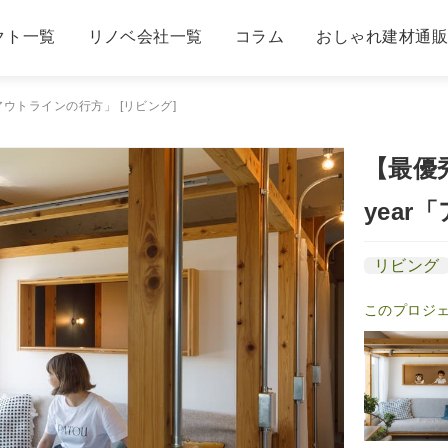
クト一覧
リノベ会社一覧
コラム
おしゃれ建材通
ar「アウトラインの行方」 [リビング]
【最優秀賞
yea
リビング
このプロジ