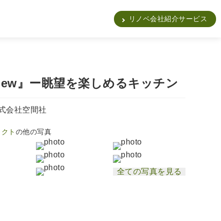
販
リノベ会社紹介サービス
yview』ー眺望を楽しめるキッチン
式会社空間社
ェクト
の他の写真
全ての写真を見る