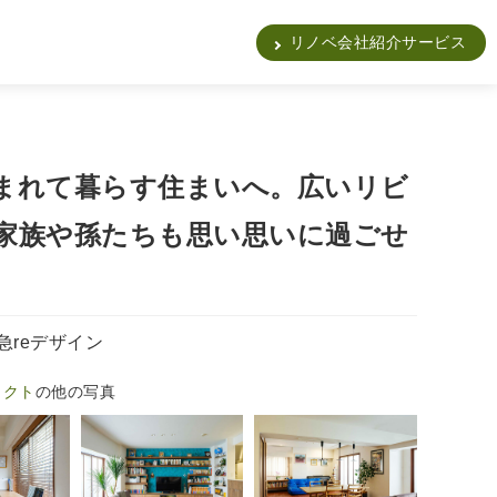
販
リノベ会社紹介サービス
まれて暮らす住まいへ。広いリビ
家族や孫たちも思い思いに過ごせ
急reデザイン
ェクト
の他の写真