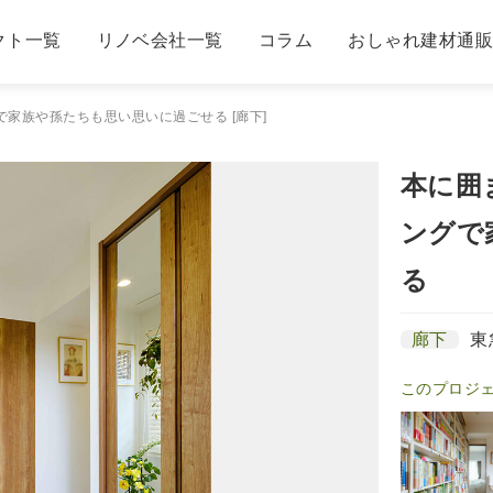
クト一覧
リノベ会社一覧
コラム
おしゃれ建材通
家族や孫たちも思い思いに過ごせる [廊下]
本に囲
ングで
る
廊下
東
このプロジ