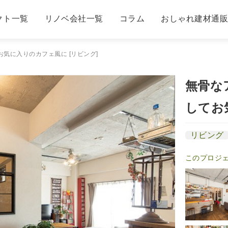
クト一覧
リノベ会社一覧
コラム
おしゃれ建材通
気に入りのカフェ風に [リビング]
無骨な
してお
リビング
このプロジ