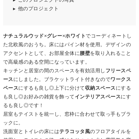
他のプロジェクト
ナチュラルウッド
×
グレー
×
ホワイト
でコーディネートし
た北欧風のおうち。床にはパイン材を使用。デザインの
アクセントとして、お部屋全体に
腰壁
を取り入れること
で高級感のある空間になっています。
キッチンと居室の間のスペースを有効活用し
フリースペ
ース
にしました。ブラケットライト付きなので
ワークス
ペース
にするも良し◎上下に分けて
収納スペース
にする
も良し◎お好みの雑貨を飾って
インテリアスペース
にす
るも良し◎です！
居室もテイストを統一し、窓枠に合わせて取っ手もブラ
ックに。
洗面室とトイレの床には
テラコッタ風
のフロアタイルを