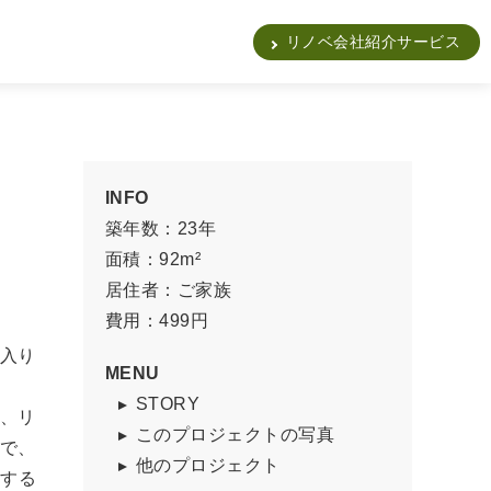
販
リノベ会社紹介サービス
INFO
築年数：23年
面積：92m²
居住者：ご家族
費用：499円
出入り
MENU
STORY
た、リ
このプロジェクトの写真
こで、
他のプロジェクト
面する