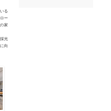
にいる
クロー
々の家
の採光
幅に向