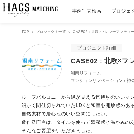
事例写真検索
プロジェ
TOP
プロジェクト一覧
CASE02：北欧×フレンチアンテ
プロジェクト詳細
CASE02：北欧
湘南リフォーム
マンションリノベーション / 神
ルーフバルコニーから緑が見える気持ちのいいマ
細かく間仕切られていたLDKと和室を開放感のある
自然素材で居心地のいい空間にしたい。
造作洗面台は、タイルを使って清潔感と温かみの
そんなご要望をいただきました。