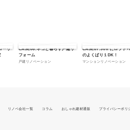
フローリ
CASE08:ネコと暮らす戸建リ
CASE07:30㎡にロフト+W
家
フォーム
のよくばり１DK！
戸建リノベーション
マンションリノベーション
リノベ会社一覧
コラム
おしゃれ建材通販
プライバシーポリ