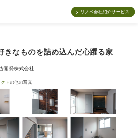
販
リノベ会社紹介サービス
好きなものを詰め込んだ心躍る家
杏開発株式会社
ェクト
の他の写真