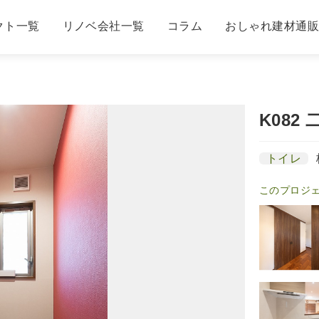
クト一覧
リノベ会社一覧
コラム
おしゃれ建材通
K08
トイレ
このプロジ