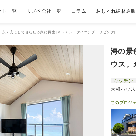
クト一覧
リノベ会社一覧
コラム
おしゃれ建材通
永く安心して暮らせる家に再生 [キッチン・ダイニング・リビング]
海の景
ウス。
キッチン
大和ハウス
このプロジ