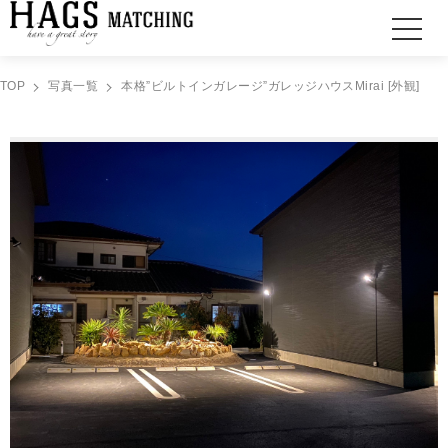
TOP
写真一覧
本格”ビルトインガレージ”ガレッジハウスMirai [外観]