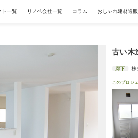
クト一覧
リノベ会社一覧
コラム
おしゃれ建材通
古い木
廊下
株
このプロジ