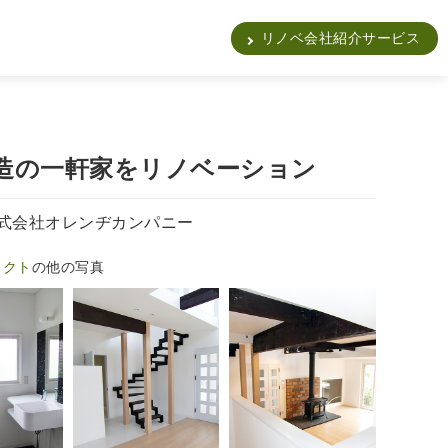
販
リノベ会社紹介サービス
造の一軒家をリノベーション
式会社オレンヂカンパニー
ェクト
の他の写真