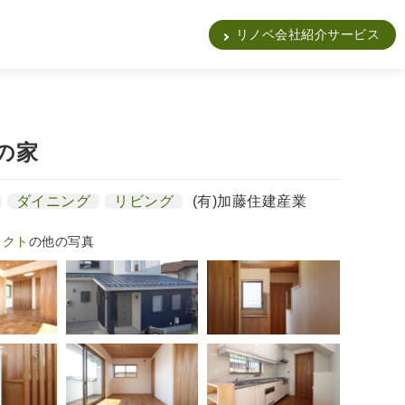
販
リノベ会社紹介サービス
の家
ダイニング
リビング
(有)加藤住建産業
ェクト
の他の写真