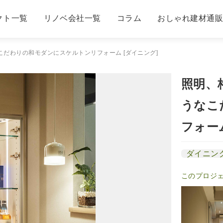
クト一覧
リノベ会社一覧
コラム
おしゃれ建材通
だわりの和モダンにスケルトンリフォーム [ダイニング]
照明、
うなこ
フォー
ダイニン
このプロジ