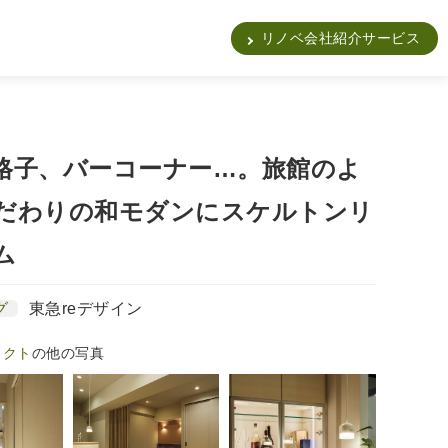
販
リノベ会社紹介サービス
格子、バーコーナー…。旅館のよ
だわりの和モダンにスケルトンリ
ム
グ
東急reデザイン
ェクト
の他の写真