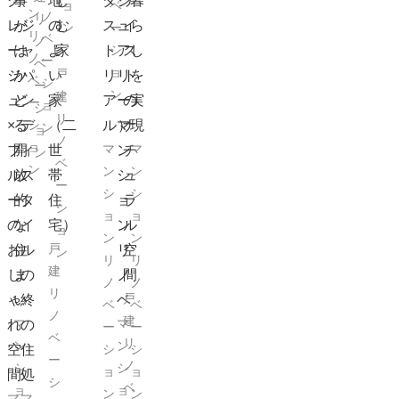
グ
事
、
地
し
ダ
ジ
テ
暮
ョ
ベ
ン
ノ
リ
レ
が
ジ
の
む
ス
ュ
イ
ら
ン
ー
リ
ベ
ノ
ー
は
ャ
よ
家
ト
シ
ア
ス
し
ノ
ー
ベ
ョ
戸
ジ
か
パ
い
リ
リ
ト
を
ベ
シ
ー
ン
建
ュ
ど
ン
家
ア
ー
の
実
ー
ョ
シ
リ
×
る
デ
シ
（二
ル）
マ
ナ
現
ン
ョ
ノ
ョ
マ
マ
ブ
開
ィ
世
ン
チ
ン
ベ
ン
ン
ン
ル
放
ス
帯
シ
ュ
ー
シ
シ
ー
的
タ
住
ョ
ラ
シ
ョ
ョ
の
な
イ
宅）
ン
ル
ョ
ン
ン
戸
お
住
ル
リ
空
ン
リ
リ
建
し
ま
の
ノ
間
ノ
ノ
リ
戸
ゃ
い
終
ベ
ベ
ベ
ノ
建
マ
マ
れ
の
ー
ー
ベ
リ
ン
ン
空
住
シ
シ
ー
ノ
シ
シ
ョ
ョ
間
処
シ
ベ
ョ
ョ
ン
ン
マ
マ