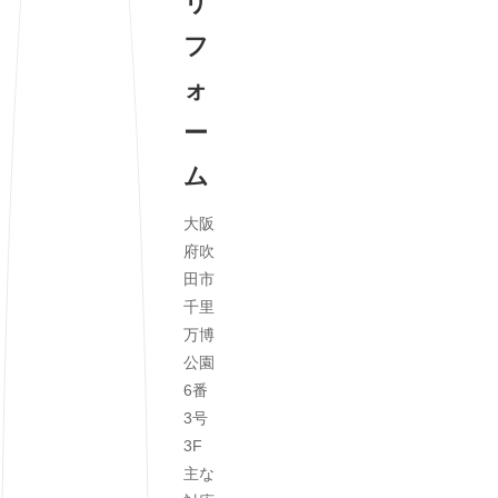
リ
フ
ォ
ー
ム
大阪
府吹
田市
千里
万博
公園
6番
3号
3F
主な