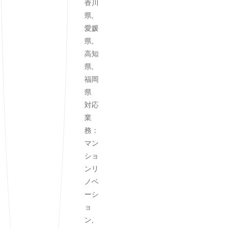
香川
県,
愛媛
県,
高知
県,
福岡
県
対応
業
務：
マン
ショ
ンリ
ノベ
ーシ
ョ
ン,