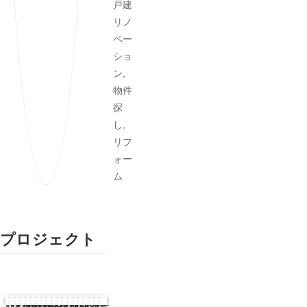
戸建
リノ
ベー
ショ
ン,
物件
探
し,
リフ
ォー
ム
プロジェクト