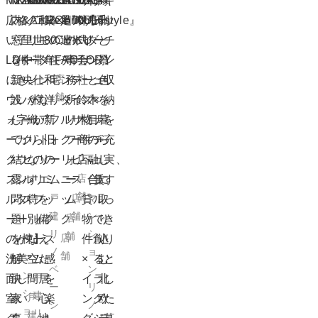
M210
M211
K100
A003
K079
K082
K083
K084
K087
T009
T012
T004
T013
T014
デ
和
グ
縁
キ
広
内
格
&ArtReform【千
グ
二
和
築
2×4
CHIKU
足
『0556style』
ア
株
ザ
モ
レ
側
ッ
い
窓
子
里
リ
世
モ
80
の
CHIKU
達
の
イ
式
イ
ダ
ー
と
チ
LDK
を
付
中
ー
帯
ダ
年、
住
FACTORY
デ
事
ナ
会
ナ
ン
ジ
景
ン
店
に
新
き
央
ン
仕
ン
和
宅
ン
務
デ
社
ー
と
ュ
色
収
舗
ウ
設
L
パ
が
様
な
洋・
リ
タ
所
イ
鈴
ズ
木
×
を
納
ォ
し
字
ー
織
か
ア
新
フ
ル
リ
サ
木
物
目
ナ
暮
を
ー
て
カ
ク
り
ら
ト
旧
ォ
ク
フ
ー
商
件
の
チ
ら
充
ク
結
ウ
ヒ
な
の
リ
の
ー
リ
ォ
ビ
店
へ
融
ュ
し
実、
店
ス
露
ン
ル
す
リ
エ
ミ
ム
ニ
ー
ス
（賃
合
ラ
に
す
舗
戸
店
マ
ル
問
タ
ズ
特
フ
を
ッ
ッ
ム
貸
ル
取
っ
建
舗
ン
店
ー
題
ー
I
別
ォ
備
ク
ク
物
で
り
き
リ
シ
舗
店
の
を
が
棟】
な
ー
え
ス
件
創
込
り
ノ
ョ
舗
マ
洗
解
美
空
ム
た
感
×
る
む
と
ベ
ン
ン
戸
面
決！
し
間
居
を
イ
ラ
北
し
ー
リ
シ
建
戸
室
家
い
心
楽
ン
グ
欧
た
シ
ノ
ョ
リ
建