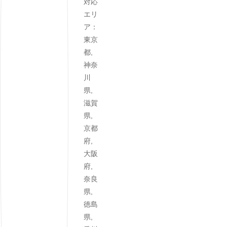
対応
エリ
ア：
東京
都,
神奈
川
県,
滋賀
県,
京都
府,
大阪
府,
奈良
県,
徳島
県,